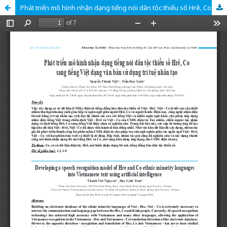
Phát triển mô hình nhận dạng tiếng nói dân tộc thiểu số Hrê, Co sang tiếng Việt dạng văn bản sử dụng trí tuệ nhân tạo