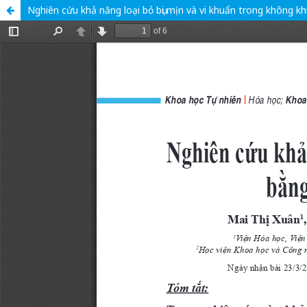
Nghiên cứu khả năng loại bỏ bụi mịn và vi khuẩn trong không khí 