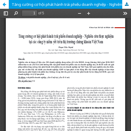
Tăng cường cơ hội phát hành trái phiếu doanh nghiệp - Nghiên cứu thực nghiệm tại các công ty niêm yết trên thị trường chứng khoán Việt Nam