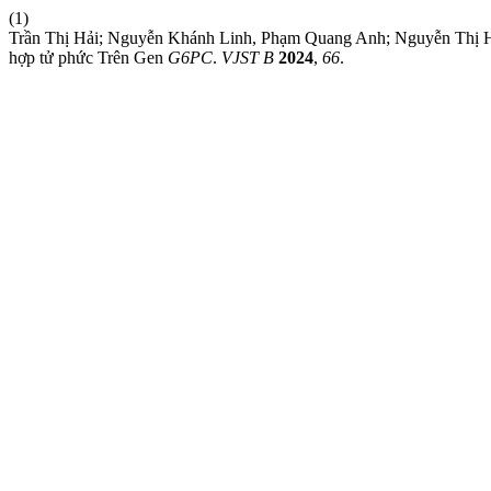
(1)
Trần Thị Hải; Nguyễn Khánh Linh, Phạm Quang Anh; Nguyễn Thị Hò
hợp tử phức Trên Gen
G6PC
.
VJST B
2024
,
66
.