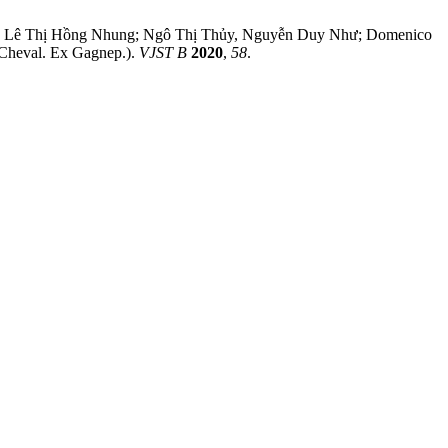
g; Lê Thị Hồng Nhung; Ngô Thị Thủy, Nguyễn Duy Như; Domenico
 Cheval. Ex Gagnep.).
VJST B
2020
,
58
.