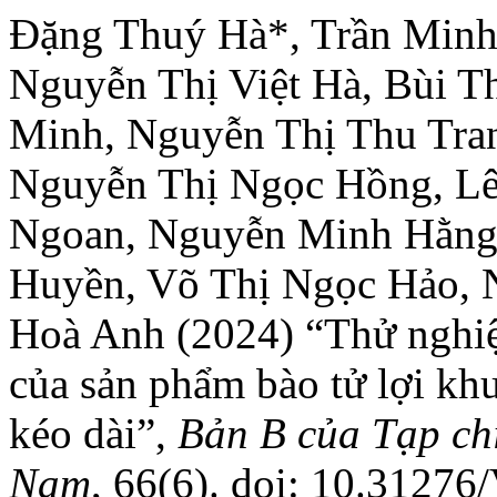
Đặng Thuý Hà*, Trần Minh
Nguyễn Thị Việt Hà, Bùi T
Minh, Nguyễn Thị Thu Tra
Nguyễn Thị Ngọc Hồng, L
Ngoan, Nguyễn Minh Hằng,
Huyền, Võ Thị Ngọc Hảo, 
Hoà Anh (2024) “Thử nghiệ
của sản phẩm bào tử lợi k
kéo dài”,
Bản B của Tạp ch
Nam
, 66(6). doi: 10.31276