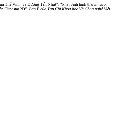
 Thế Vinh, và Dương Tấn Nhựt*. “Phát Sinh hình thái
in vitro
,
iện Clinostat 2D”.
Bản B của Tạp Chí Khoa học Và Công nghệ Việt