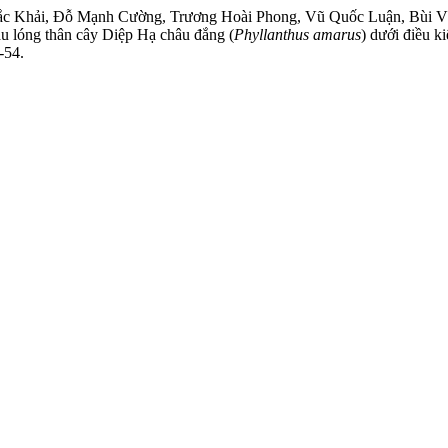
 Khải, Đỗ Mạnh Cường, Trương Hoài Phong, Vũ Quốc Luận, Bùi Văn
ẫu lóng thân cây Diệp Hạ châu đắng (
Phyllanthus amarus
) dưới điều k
-54.