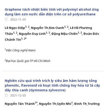
Graphene tách nhiệt biến tính với polyvinyl alcohol ứng
dụng làm sơn nước dẫn điện trên cơ sở polyurethane
2022-11-03
1,
2
1,
2
Lê Ngọc Diệp
, Nguyễn Thị Kim Oanh
, Lê Hồ Phương
1,
2
1,
2
1,
2
Thảo
,
Nguyễn Duy Linh
, Đặng Mậu Chiến
, Đoàn Đức
1,
2
*
Chánh Tín
1
Viện Công nghệ Nano
2
Đại học Quốc gia TP Hồ Chí Minh
Nghiên cứu quá trình trích ly siêu âm hàm lượng tổng
phenolic, flavonoid và hoạt tính chống ôxy hóa từ lá cây
dây thìa canh (Gymnema sylvestre)
2021-12-03
1
*
1
Nguyễn Tân Thành
, Nguyễn Thị Uyển Nhi
, Đinh Thị Trường