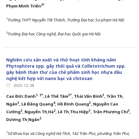
2
*
Phạm Minh Triển
1
Trường
THPT
Nguyễn Tất Thành, Trường Đại học Sư phạm Hà Nội
2
Trường Đại học Công nghệ, Đại học Quốc gia Hà Nội
Nghiên cứu sản xuất và thử hoạt tính kháng nấm
Phytophtora spp. gây thối quả và Colletotrichum spp.
gây bệnh thán thư của chế phẩm sinh học nhựa dầu
nghệ kết hợp với nano bạc và chitosan
2023-12-28
1, 2*
3*
3
Cao Đức Danh
, Lê Thế Tâm
, Thái Văn Bình
, Trần Thị
3
4
3
Ngân
,
Lê Đăng Quang
, Hồ Đình Quang
, Nguyễn Cao
2
2
3
3
Cường
, Nguyễn Thị Hà
,
Lê Thị Thu Hiệp
, Trần Phương Chi
,
2
Dương Thị Ngân
1
Sở Khoa học và Công nghệ Hà Tĩnh, 142 Trần Phú, phường Trần Phú,