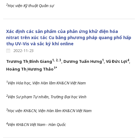
2
Học viện Kỹ thuật Quân sự
Xác định các sản phẩm của phản ứng khử điện hóa
nitrat trên xúc tác Cu bằng phương pháp quang phổ hấp
thụ UV-Vis và sắc ký khí online
2022-11-23
1, 2, 3
1
4
Trương Thị Bình Giang
, Dương Tuấn Hưng
, Vũ Đức Lợi
,
1*
Hoàng Thị Hương Thảo
1
Viện Hóa học, Viện Hàn lâm
KH&CN
Việt Nam
2
Viện Sư phạm Tự nhiên
,
Trường Đại học Vinh
3
Học viện
KH&CN, Viện Hàn lâm KH&CN
Việt Nam
4
Viện KH&CN Việt Nam - Hàn Quốc