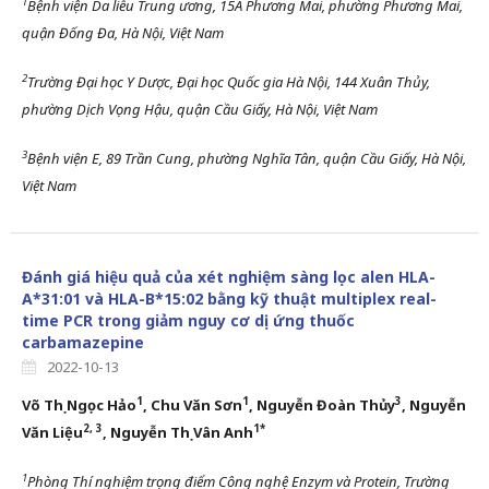
1
Bệnh viện Da liễu Trung ương
,
15A Phương Mai, phường
Phương Mai,
quận
Đống Đa, Hà Nội, Việt Nam
2
Trường Đại học Y Dược
,
Đại học Quốc gia Hà Nội
,
144 Xuân Thủy,
phường
Dịch Vọng Hậu, quận
Cầu Giấy, Hà Nội, Việt Nam
3
Bệnh viện E, 89
Trần Cung,
phường Nghĩa Tân, quận
Cầu Giấy,
Hà Nội,
Việt Nam
Đánh giá hiệu quả của xét nghiệm sàng lọc alen HLA-
A*31:01 và HLA-B*15:02 bằng kỹ thuật multiplex real-
time PCR trong giảm nguy cơ dị ứng thuốc
carbamazepine
2022-10-13
1
1
3
Võ Thị Ngọc Hảo
, Chu Văn Sơn
, Nguyễn Đoàn Thủy
, Nguyễn
2,
3
1*
Văn Liệu
,
Nguyễn Thị Vân Anh
1
Phòng Thí nghiệm trọng điểm Công nghệ Enzym và Protein, Trường