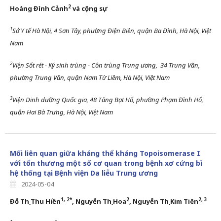
2
Hoàng Đình Cảnh
và cộng sự
1
Sở Y tế Hà Nội, 4 Sơn Tây, phường Điện Biên, quận Ba Đình, Hà Nội, Việt
Nam
2
Viện Sốt rét
-
Ký sinh trùng
-
Côn trùng Trung ương,
34 Trung Văn,
phường Trung Văn, quận Nam Từ Liêm, Hà Nội, Việt Nam
3
Viện Dinh dưỡng Quốc gia, 48 Tăng Bạt Hổ, phường Phạm Đình Hổ,
quận Hai Bà Trưng, Hà Nội, Việt Nam
Mối liên quan giữa kháng thể kháng Topoisomerase I
với tổn thương một số cơ quan trong bệnh xơ cứng bì
hệ thống tại Bệnh viện Da liễu Trung ương
2024-05-04
1
,
2*
2
2
,
3
Đỗ Thị Thu Hiền
,
Nguyễn Thị Hoa
, Nguyễn Thị Kim Tiên