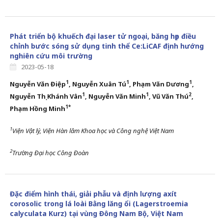
Phát triển bộ khuếch đại laser tử ngoại, băng hẹp điều
chỉnh bước sóng sử dụng tinh thể Ce:LiCAF định hướng
nghiên cứu môi trường
2023-05-18
1
1
1
Nguyễn Văn Điệp
, Nguyễn Xuân Tú
, Phạm Văn Dương
,
1
1
2
Nguyễn Thị Khánh Vân
, Nguyễn Văn Minh
, Vũ Văn Thú
,
1*
Phạm Hồng Minh
1
Viện Vật lý, Viện Hàn lâm Khoa học và Công nghệ Việt Nam
2
Trường Đại học Công Đoàn
Đặc điểm hình thái, giải phẫu và định lượng axít
corosolic trong lá loài Bằng lăng ổi (Lagerstroemia
calyculata Kurz) tại vùng Đông Nam Bộ, Việt Nam