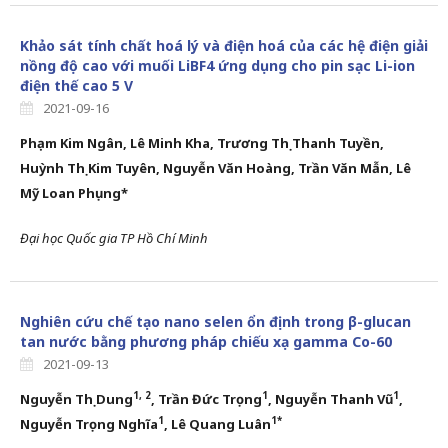
Khảo sát tính chất hoá lý và điện hoá của các hệ điện giải
nồng độ cao với muối LiBF4 ứng dụng cho pin sạc Li-ion
điện thế cao 5 V
2021-09-16
Phạm Kim Ngân, Lê Minh Kha, Trương Thị Thanh Tuyền,
Huỳnh Thị Kim Tuyên, Nguyễn Văn Hoàng, Trần Văn Mẫn, Lê
Mỹ Loan Phụng*
Đại học Quốc gia TP Hồ Chí Minh
Nghiên cứu chế tạo nano selen ổn định trong β-glucan
tan nước bằng phương pháp chiếu xạ gamma Co-60
2021-09-13
1, 2
1
1
Nguyễn Thị Dung
, Trần Đức Trọng
, Nguyễn Thanh Vũ
,
1
1*
Nguyễn Trọng Nghĩa
, Lê Quang Luân