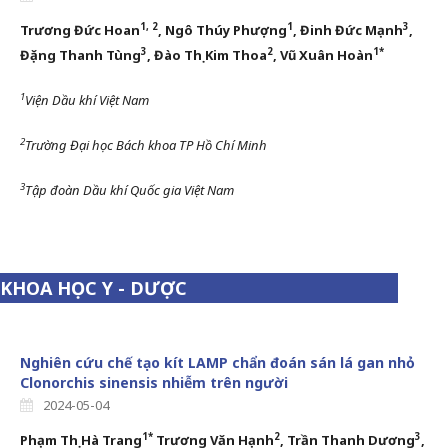
1, 2
1
3
Trương Đức Hoan
, Ngô Thúy Phượng
, Đinh Đức Mạnh
,
3
2
1*
Đặng Thanh Tùng
, Đào Thị Kim Thoa
, Vũ Xuân Hoàn
1
Viện Dầu khí Việt Nam
2
Trường Đại học Bách khoa TP Hồ Chí Minh
3
Tập đoàn Dầu khí Quốc gia Việt Nam
KHOA HỌC Y - DƯỢC
Nghiên cứu chế tạo kít LAMP chẩn đoán sán lá gan nhỏ
Clonorchis sinensis nhiễm trên người
2024-05-04
1*
2
3
Phạm Thị Hà Trang
Trương Văn Hạnh
, Trần Thanh Dương
,