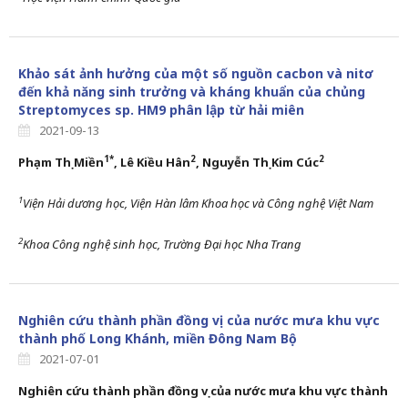
Khảo sát ảnh hưởng của một số nguồn cacbon và nitơ
đến khả năng sinh trưởng và kháng khuẩn của chủng
Streptomyces sp. HM9 phân lập từ hải miên
2021-09-13
1*
2
2
P
hạm Thị Miền
,
Lê Kiều Hân
, Nguyễn Thị Kim Cúc
1
V
iện Hải dương học,
Viện Hàn lâm
K
hoa học và
C
ông nghệ Việt Nam
2
Khoa Công nghệ sinh học, Trường Đại học Nha Trang
Nghiên cứu thành phần đồng vị của nước mưa khu vực
thành phố Long Khánh, miền Đông Nam Bộ
2021-07-01
Nghiên cứu t
hành phần đồng vị của nước mưa
khu vực thành