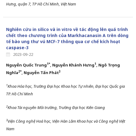
Hưng, quận 7, TP Hồ Chí Minh, Việt Nam
Nghiên cứu in silico và in vitro về tác động lên quá trình
chết theo chương trình của Markhacanasin A trên dòng
tế bào ung thư vú MCF-7 thông qua cơ chế kích hoạt
caspase-3
2023-09-22
1*
1
Nguyễn
Quốc Trung
,
Nguyễn Khánh Hưng
, Ngô Trọng
2*
3
Nghĩa
, Nguyễn Tấn Phát
1
Khoa Hóa học, T
rường Đại họ
c Khoa học Tự nhiên, Đại học Quốc gia
TP. Hồ Chí Minh
2
Khoa Tài nguyên Môi trường, Trường Đại học Kiên Giang
3
Viện Công nghệ Hoá học, Viện Hàn Lâm Khoa học và Công nghệ Việt
Nam