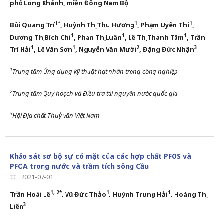
phố Long Khánh, miền Đông Nam Bộ
1*
1
1
Bùi Quang Trí
, Huỳnh Thị Thu Hương
, Phạm Uyên Thi
,
1
1
1
Dương Thị Bích Chi
, Phan Thị Luân
, Lê Thị Thanh Tâm
, Trần
1
1
2
3
Trí Hải
,
Lê Văn Sơn
,
Nguyễn Văn Mười
,
Đặng Đức Nhận
1
Trung tâm Ứng dụng kỹ thuật hạt nhân trong công nghiệp
2
Trung tâm Quy hoạch và Điều tra tài nguyên nước quốc gia
3
Hội Địa chất Thuỷ văn Việt Nam
Khảo sát sơ bộ sự có mặt của các hợp chất PFOS và
PFOA trong nước và trầm tích sông Cầu
2021-07-01
1, 2*
1
1
Trần Hoài Lê
, Vũ Đức Thảo
, Huỳnh Trung Hải
, Hoàng Thị
3
Liên