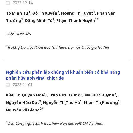
2022-12-14
1
2
1
Tô Minh Tứ
, Đỗ Thị Xuyến
, Hoàng Thị Tuyết
, Phan Văn
1
1
1*
Trưởng
,
Đặng Minh Tú
, Phạm Thanh Huyền
1
Viện Dược liệu
2
Trường Đại học Khoa học Tự nhiên, Đại học Quốc gia Hà Nội
Nghiên cứu phân lập chủng vi khuẩn biển có khả năng
phân hủy polyvinyl chloride
2022-11-03
1,
2
2
Kiều Thị Quỳnh Hoa
,
Trần Hữu Trung
, Mai Đức Huynh
,
2
1
1
Nguyễn Hữu Đạt
,
Nguyễn Thị Thu Hà
, Phạm Thị Phượng
,
2
*
Nguyễn Vũ Giang
1
Viện Công nghệ Sinh học, Viện Hàn lâm KH&CN Việt Nam