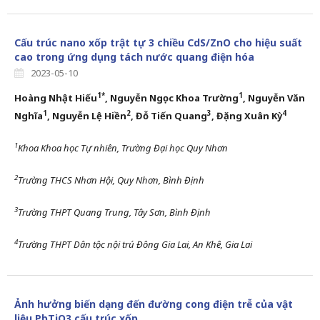
Cấu trúc nano xốp trật tự 3 chiều CdS/ZnO cho hiệu suất
cao trong ứng dụng tách nước quang điện hóa
2023-05-10
1*
1
Hoàng Nhật Hiếu
, Nguyễn Ngọc Khoa Trường
, Nguyễn Văn
1
2
3
4
Nghĩa
, Nguyễn Lệ Hiền
, Đỗ Tiến Quang
, Đặng Xuân Kỳ
1
Khoa
Khoa học Tự nhiên,
Trường Đại học Quy Nhơn
2
Trường THCS Nhơn Hội, Quy Nhơn, Bình Định
3
Trường THPT Quang Trung, Tây Sơn, Bình Định
4
Trường THPT Dân tộc nội trú Đông Gia Lai, An Khê, Gia Lai
Ảnh hưởng biến dạng đến đường cong điện trễ của vật
liệu PbTiO3 cấu trúc xốp