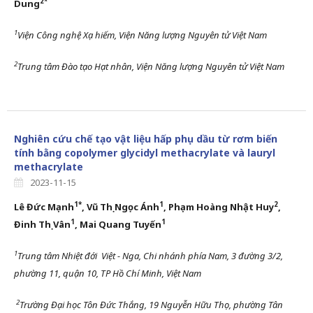
2*
Dung
1
Viện Công nghệ Xạ hiếm, Viện Năng lượng Nguyên tử Việt Nam
2
Trung tâm Đào tạo Hạt nhân, Viện Năng lượng Nguyên tử Việt Nam
Nghiên cứu chế tạo vật liệu hấp phụ dầu từ rơm biến
tính bằng copolymer glycidyl methacrylate và lauryl
methacrylate
2023-11-15
1*
1
2
Lê Đức Mạnh
, Vũ Thị Ngọc Ánh
, Phạm Hoàng Nhật Huy
,
1
1
Đinh Thị Vân
, Mai Quang Tuyến
1
Trung tâm Nhiệt đới Việt
-
Nga, Chi nhánh
p
hía Nam, 3 đường 3
/
2,
p
hường 11,
q
uận 10, T
P
Hồ Chí Minh
, Việt Nam
2
Trường Đại học Tôn Đức Thắng, 19 Nguyễn Hữu Thọ, phường Tân