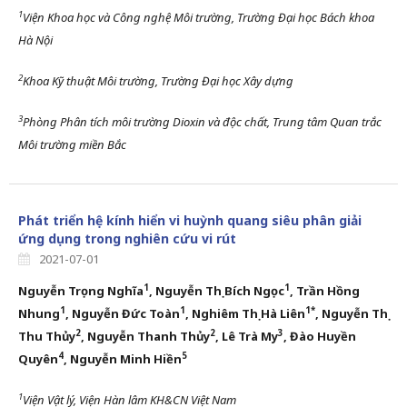
1
Viện Khoa học và Công nghệ Môi trường, Trường Đại học Bách khoa
Hà Nội
2
Khoa Kỹ thuật Môi trường, Trường Đại học Xây dựng
3
Phòng Phân tích môi trường Dioxin và độc chất, Trung tâm Quan trắc
Môi trường miền Bắc
Phát triển hệ kính hiển vi huỳnh quang siêu phân giải
ứng dụng trong nghiên cứu vi rút
2021-07-01
1
1
Nguyễn Trọng Nghĩa
, Nguyễn Thị Bích Ngọc
, Trần Hồng
1
1
1*
Nhung
,
Nguyễn Đức Toàn
, Nghiêm Thị Hà Liên
, Nguyễn Thị
2
2
3
Thu Thủy
,
Nguyễn Thanh Thủy
, Lê Trà My
, Đào Huyền
4
5
Quyên
, Nguyễn Minh Hiền
1
Viện Vật lý, Viện Hàn lâm KH&CN Việt Nam