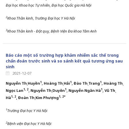
Đại học Khoa học Tự nhiên,
Đại học Quốc gia
Hà Nội
2
Khoa Thần kinh, Trường Đại học Y Hà Nội
3
Khoa Thần kinh
-
Đột quỵ, Bệnh Viện Đa khoa Tâm Anh
Báo cáo một số trường hợp khảm nhiễm sắc thể trong
chẩn đoán trước sinh và so sánh kết quả tương ứng sau
sinh
2021-12-07
1
1
1
Nguyễn Thị Huyền
, Hoàng Thị Hải
, Đào Thị Trang
, Hoàng Thị
1, 2
1
1
Ngọc Lan
, Nguyễn Thị Duyên
, Nguyễn Ngân Hà
, Vũ Thị
1, 2
1, 2*
Hà
, Đoàn Thị Kim Phượng
1
Trường Đại học Y Hà Nội
2
Bệnh viện Đại học Y Hà Nội