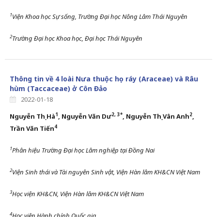
1
Viện Khoa học Sự sống, Trường Đại học Nông Lâm Thái Nguyên
2
Trường Đại học Khoa học, Đại học Thái Nguyên
Thông tin về 4 loài Nưa thuộc họ ráy (Araceae) và Râu
hùm (Taccaceae) ở Côn Đảo
2022-01-18
1
2, 3*
2
Nguyễn Thị Hà
, Nguyễn Văn Dư
, Nguyễn Thị Vân Anh
,
4
Trần Văn Tiến
1
Phân hiệu Trường Đại học Lâm nghiệp tại Đồng Nai
2
Viện Sinh thái và Tài nguyên Sinh vật, Viện Hàn lâm KH&CN Việt Nam
3
Học viện KH&CN, Viện Hàn lâm KH&CN Việt Nam
4
Học viện Hành chính Quốc gia