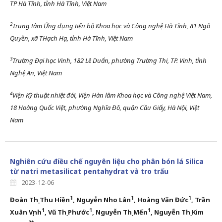
TP Hà Tĩnh, tỉnh Hà Tĩnh, Việt Nam
2
Trung tâm Ứng dụng tiến bộ Khoa học và Công nghệ Hà Tĩnh, 81 Ngô
Quyền, xã THạch Hạ, tỉnh Hà Tĩnh, Việt Nam
3
Trường Đại học Vinh, 182 Lê Duẩn, phường Trường Thi, TP. Vinh, tỉnh
Nghệ An, Việt Nam
4
Viện Kỹ thuật nhiệt đới, Viện Hàn lâm Khoa học và Công nghệ Việt Nam,
18 Hoàng Quốc Việt, phường Nghĩa Đô, quận Cầu Giấy, Hà Nội, Việt
Nam
Nghiên cứu điều chế nguyên liệu cho phân bón lá Silica
từ natri metasilicat pentahydrat và tro trấu
2023-12-06
1
1
1
Đoàn Thị Thu Hiền
, Nguyễn Nho Lân
, Hoàng Văn Đức
, Trần
1
1
1
Xuân Vịnh
, Vũ Thị Phước
, Nguyễn Thị Mến
, Nguyễn Thị Kim