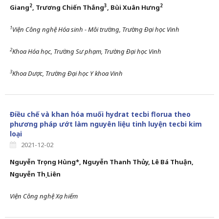
2
3
2
Giang
,
Trương Chiến Thắng
, Bùi Xuân Hưng
1
Viện Công nghệ Hóa sinh - Môi trường, Trường Đại học Vinh
2
Khoa Hóa học, Trường Sư phạm, Trường Đại học Vinh
3
Khoa Dược, Trường Đại học Y khoa Vinh
Điều chế và khan hóa muối hydrat tecbi florua theo
phương pháp ướt làm nguyên liệu tinh luyện tecbi kim
loại
2021-12-02
Nguyễn Trọng Hùng*
,
Nguyễn Thanh Thủy
,
Lê Bá Thuận,
Nguyễn Thị Liên
Viện Công nghệ
X
ạ hiếm