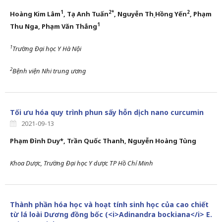
1
2*
2
Hoàng Kim Lâm
, Tạ Anh Tuấn
, Nguyễn Thị Hồng Yến
,
Phạm
1
Thu Nga, Phạm Văn Thắng
1
Trường Đại học Y Hà Nội
2
Bệnh viện Nhi trung ương
Tối ưu hóa quy trình phun sấy hỗn dịch nano curcumin
2021-09-13
Phạm Đình Duy*, Trần Quốc Thanh, Nguyễn Hoàng Tùng
Khoa Dược, Trường Đại học Y dược TP Hồ Chí Minh
Thành phần hóa học và hoạt tính sinh học của cao chiết
từ lá loài Dương đồng bốc (<i>Adinandra bockiana</i> E.