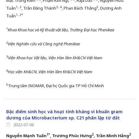
Mạc Trung Kiên
, Phạm Kim Ngọc
, Raja Das
, Nguyễn Hữu
1, 2
3, 4
5
Tuân
, Trần Đăng Thành
, Phan Bách Thắng
, Dương Anh
1, 2*
Tuấn
1
Khoa Khoa học và Kỹ thuật vật liệu, Trường Đại học Phenikaa
2
Viện Nghiên cứu và Công nghệ Phenikaa
3
Viện Khoa học Vật liệu, Viện Hàn lâm KH&CN Việt Nam
4
Học viện KH&CN, Viện Hàn lâm KH&CN Việt Nam
5
Trung tâm INOMAR, Đại học Quốc gia TP Hồ Chí Minh
Đặc điểm sinh học và hoạt tính kháng vi khuẩn gram
dương của Microbacterium sp. C21 phân lập từ đất
2022-07-06
1*
2
2
Nguyễn Mạnh Tuấn
, Trương Phúc Hưng
, Trần Minh Hằng