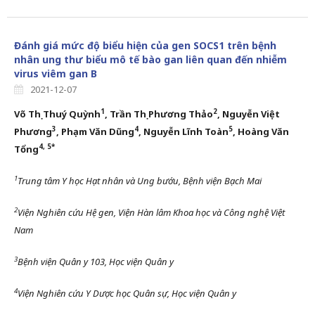
Đánh giá mức độ biểu hiện của gen SOCS1 trên bệnh
nhân ung thư biểu mô tế bào gan liên quan đến nhiễm
virus viêm gan B
2021-12-07
1
2
Võ Thị Thuý Quỳnh
, Trần Thị Phương Thảo
,
Nguyễn Việt
3
4
5
Phương
,
Phạm Văn Dũng
, Nguyễn Lĩnh Toàn
,
Hoàng Văn
4,
5*
Tổng
1
Trung tâm Y học
H
ạt nhân và Ung bướu, Bệnh viện Bạch Mai
2
Viện Nghiên cứu
H
ệ gen,
Viện Hàn
l
âm Khoa học và Công
n
ghệ Việt
Nam
3
Bệnh viện Quân y 103, Học viện Quân y
4
Viện Nghiên cứu Y
D
ược học Quân sự, Học viện Quân y