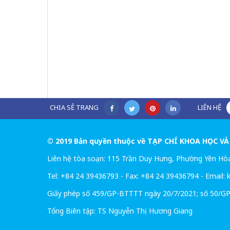
CHIA SẺ TRANG
LIÊN HỆ
© 2019 Bản quyền thuộc về TẠP CHÍ KHOA HỌC 
Liên hệ tòa soạn: 115 Trần Duy Hưng, Phường Yên Hò
Tel: +84 24 39436793 - Fax: +84 24 39436794 - Email:
Giấy phép số 459/GP-BTTTT ngày 20/7/2021; số 50/GP
Tổng Biên tập: TS Nguyễn Thị Hương Giang