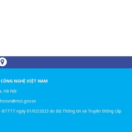
VÀ CÔNG NGHỆ VIỆT NAM
a, Hà Nội
 khcnvn@mst.gov.vn
-BTTTT ngày 01/02/2023 do Bộ Thông tin và Truyền thông cấp