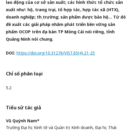
lao động của cơ sở sản
xuất; các hình thức tổ chức sản
xuất như: hộ, trang trại, tổ hợp tác, hợp tác xã (HTX),
doanh nghiệp; thị trường;
sản phẩm được bảo hộ… Từ đó
đề xuất các giải pháp nhằm phát triển bền vững sản
phẩm OCOP trên địa bàn TP
Móng Cái nói riêng, tỉnh
Quảng Ninh nói chung.
DOI:
https://doi.org/10.31276/VJST.65(4).21-25
Chỉ số phân loại
5.2
Tiểu sử tác giả
Vũ Quỳnh Nam*
Trường Đại học Kinh tế và Quản trị Kinh doanh, Đại học Thái