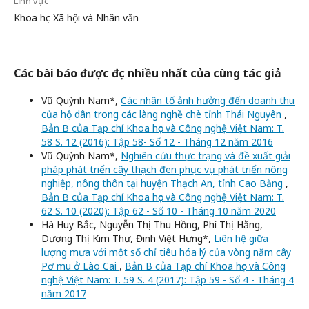
Lĩnh vực
Khoa học Xã hội và Nhân văn
Các bài báo được đọc nhiều nhất của cùng tác giả
Vũ Quỳnh Nam*,
Các nhân tố ảnh hưởng đến doanh thu
của hộ dân trong các làng nghề chè tỉnh Thái Nguyên
,
Bản B của Tạp chí Khoa học và Công nghệ Việt Nam: T.
58 S. 12 (2016): Tập 58- Số 12 - Tháng 12 năm 2016
Vũ Quỳnh Nam*,
Nghiên cứu thực trạng và đề xuất giải
pháp phát triển cây thạch đen phục vụ phát triển nông
nghiệp, nông thôn tại huyện Thạch An, tỉnh Cao Bằng
,
Bản B của Tạp chí Khoa học và Công nghệ Việt Nam: T.
62 S. 10 (2020): Tập 62 - Số 10 - Tháng 10 năm 2020
Hà Huy Bắc, Nguyễn Thị Thu Hồng, Phí Thị Hằng,
Dương Thị Kim Thư, Đinh Việt Hưng*,
Liên hệ giữa
lượng mưa với một số chỉ tiêu hóa lý của vòng năm cây
Pơ mu ở Lào Cai
,
Bản B của Tạp chí Khoa học và Công
nghệ Việt Nam: T. 59 S. 4 (2017): Tập 59 - Số 4 - Tháng 4
năm 2017