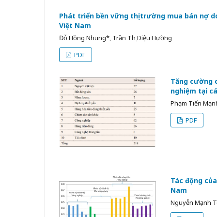
Phát triển bền vững thị trường mua bán nợ d
Việt Nam
Đỗ Hồng Nhung*, Trần Thị Diệu Hường
PDF
Tăng cường c
nghiệm tại c
Phạm Tiến Mạn
PDF
Tác động của 
Nam
Nguyễn Mạnh Toà