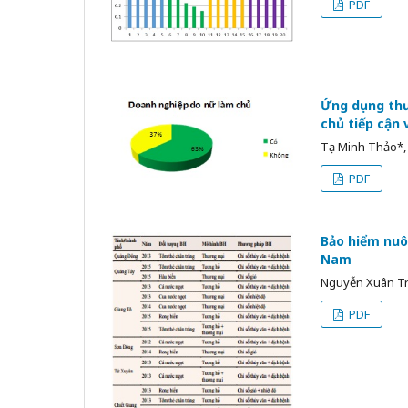
PDF
Ứng dụng thư
chủ tiếp cận 
Tạ Minh Thảo*,
PDF
Bảo hiểm nuôi
Nam
Nguyễn Xuân Tr
PDF