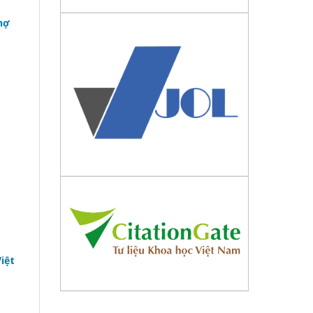
nợ
iệt