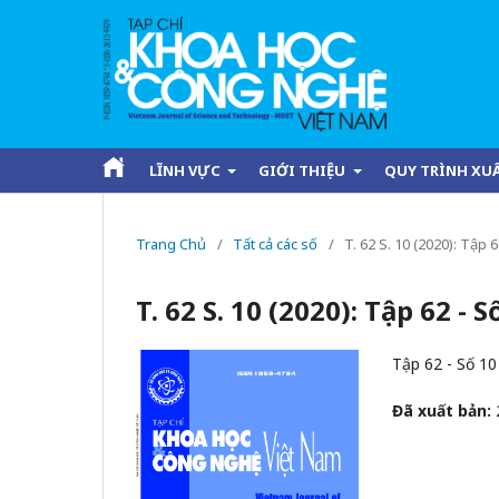
LĨNH VỰC
GIỚI THIỆU
QUY TRÌNH XU
Trang Chủ
/
Tất cả các số
/
T. 62 S. 10 (2020): Tập
T. 62 S. 10 (2020): Tập 62 -
Tập 62 - Số 1
Đã xuất bản: