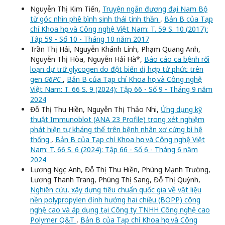
Nguyễn Thị Kim Tiến,
Truyện ngắn đương đại Nam Bộ
từ góc nhìn phê bình sinh thái tinh thần
,
Bản B của Tạp
chí Khoa học và Công nghệ Việt Nam: T. 59 S. 10 (2017):
Tập 59 - Số 10 - Tháng 10 năm 2017
Trần Thị Hải, Nguyễn Khánh Linh, Phạm Quang Anh,
Nguyễn Thị Hòa, Nguyễn Hải Hà*,
Báo cáo ca bệnh rối
loạn dự trữ glycogen do đột biến dị hợp tử phức trên
gen
G6PC
,
Bản B của Tạp chí Khoa học và Công nghệ
Việt Nam: T. 66 S. 9 (2024): Tập 66 - Số 9 - Tháng 9 năm
2024
Đỗ Thị Thu Hiền, Nguyễn Thị Thảo Nhi,
Ứng dụng kỹ
thuật Immunoblot (ANA 23 Profile) trong xét nghiệm
phát hiện tự kháng thể trên bệnh nhân xơ cứng bì hệ
thống
,
Bản B của Tạp chí Khoa học và Công nghệ Việt
Nam: T. 66 S. 6 (2024): Tập 66 - Số 6 - Tháng 6 năm
2024
Lương Ngọc Anh, Đỗ Thị Thu Hiền, Phùng Mạnh Trường,
Lương Thanh Trang, Phùng Thị Sang, Đỗ Thị Quỳnh,
Nghiên cứu, xây dựng tiêu chuẩn quốc gia về vật liệu
nền polypropylen định hướng hai chiều (BOPP) công
nghệ cao và áp dụng tại Công ty TNHH Công nghệ cao
Polymer Q&T
,
Bản B của Tạp chí Khoa học và Công