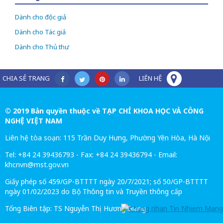
Dành cho độc giả
Dành cho Tác giả
Dành cho Thủ thư
CHIA SẺ TRANG
LIÊN HỆ
© 2019 Bản quyền thuộc về TẠP CHÍ KHOA HỌC VÀ CÔNG
NGHỆ VIỆT NAM
Liên hệ tòa soạn: 115 Trần Duy Hưng, Phường Yên Hòa, Hà Nội
Tel: +84 24 39436793 - Fax: +84 24 39436794 - Email:
khcnvn@mst.gov.vn
Giấy phép số 459/GP-BTTTT ngày 20/7/2021; số 50/GP-BTTTT
ngày 01/02/2023 do Bộ Thông tin và Truyền thông cấp
Tổng Biên tập: TS Nguyễn Thị Hương Giang