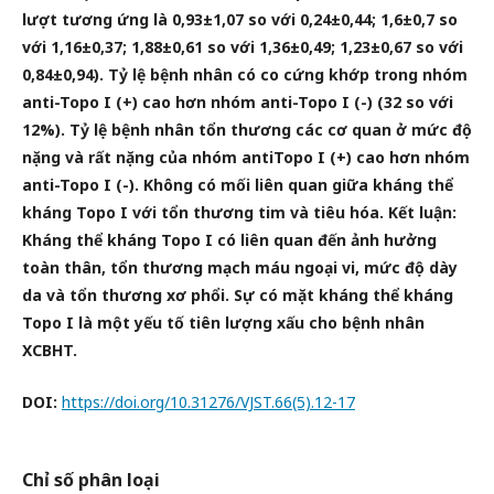
lượt tương ứng là 0,93±1,07 so với 0,24±0,44; 1,6±0,7 so
với 1,16±0,37;
1,88±0,61 so với 1,36±0,49; 1,23±0,67 so với
0,84±0,94). Tỷ lệ bệnh nhân có co cứng khớp trong nhóm
anti-Topo I (+) cao hơn
nhóm anti-Topo I (-) (32 so với
12%). Tỷ lệ bệnh nhân tổn thương các cơ quan ở mức độ
nặng và rất nặng của nhóm antiTopo I (+) cao hơn nhóm
anti-Topo I (-). Không có mối liên quan giữa kháng thể
kháng Topo I với tổn thương tim và tiêu
hóa. Kết luận:
Kháng thể kháng Topo I có liên quan đến ảnh hưởng
toàn thân, tổn thương mạch máu ngoại vi, mức độ dày
da và tổn thương xơ phổi. Sự có mặt kháng thể kháng
Topo I là một yếu tố tiên lượng xấu cho bệnh nhân
XCBHT.
DOI:
https://doi.org/10.31276/VJST.66(5).12-17
Chỉ số phân loại