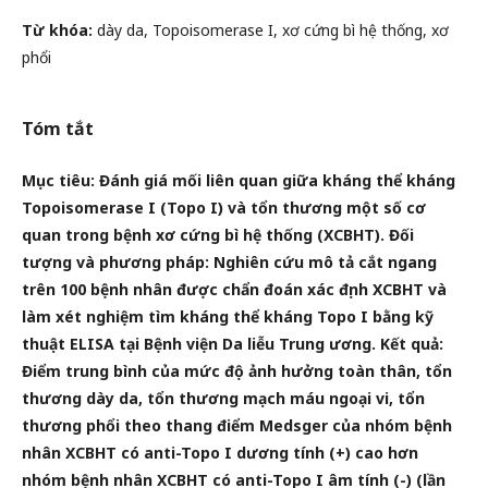
Từ khóa:
dày da, Topoisomerase I, xơ cứng bì hệ thống, xơ
phổi
Tóm tắt
Mục tiêu: Đánh giá mối liên quan giữa kháng thể kháng
Topoisomerase I (Topo I) và tổn thương một số cơ
quan trong
bệnh xơ cứng bì hệ thống (XCBHT). Đối
tượng và phương pháp: Nghiên cứu mô tả cắt ngang
trên 100 bệnh nhân được
chẩn đoán xác định XCBHT và
làm xét nghiệm tìm kháng thể kháng Topo I bằng kỹ
thuật ELISA tại Bệnh viện Da liễu
Trung ương. Kết quả:
Điểm trung bình của mức độ ảnh hưởng toàn thân, tổn
thương dày da, tổn thương mạch máu ngoại
vi, tổn
thương phổi theo thang điểm Medsger của nhóm bệnh
nhân XCBHT có anti-Topo I dương tính (+) cao hơn
nhóm
bệnh nhân XCBHT có anti-Topo I âm tính (-) (lần