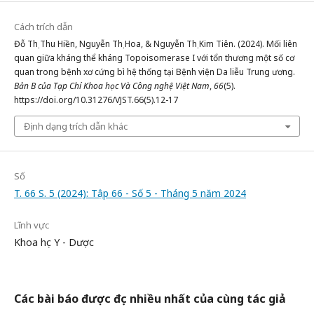
Cách trích dẫn
Đỗ Thị Thu Hiền, Nguyễn Thị Hoa, & Nguyễn Thị Kim Tiên. (2024). Mối liên
quan giữa kháng thể kháng Topoisomerase I với tổn thương một số cơ
quan trong bệnh xơ cứng bì hệ thống tại Bệnh viện Da liễu Trung ương.
Bản B của Tạp Chí Khoa học Và Công nghệ Việt Nam
,
66
(5).
https://doi.org/10.31276/VJST.66(5).12-17
Định dạng trích dẫn khác
Số
T. 66 S. 5 (2024): Tập 66 - Số 5 - Tháng 5 năm 2024
Lĩnh vực
Khoa học Y - Dược
Các bài báo được đọc nhiều nhất của cùng tác giả