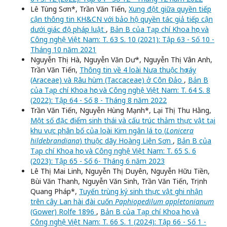
Lê Tùng Sơn*, Trần Văn Tiến,
Xung đột giữa quyền tiếp
cận thông tin KH&CN với bảo hộ quyền tác giả tiếp cận
dưới giác độ pháp luật
,
Bản B của Tạp chí Khoa học và
Công nghệ Việt Nam: T. 63 S. 10 (2021): Tập 63 - Số 10 -
Tháng 10 năm 2021
Nguyễn Thị Hà, Nguyễn Văn Dư*, Nguyễn Thị Vân Anh,
Trần Văn Tiến,
Thông tin về 4 loài Nưa thuộc họ ráy
(Araceae) và Râu hùm (Taccaceae) ở Côn Đảo
,
Bản B
của Tạp chí Khoa học và Công nghệ Việt Nam: T. 64 S. 8
(2022): Tập 64 - Số 8 - Tháng 8 năm 2022
Trần Văn Tiến, Nguyễn Hùng Mạnh*, Lại Thị Thu Hằng,
Một số đặc điểm sinh thái và cấu trúc thảm thực vật tại
khu vực phân bố của loài Kim ngân lá to (
Lonicera
hildebrandiana
) thuộc dãy Hoàng Liên Sơn
,
Bản B của
Tạp chí Khoa học và Công nghệ Việt Nam: T. 65 S. 6
(2023): Tập 65 - Số 6- Tháng 6 năm 2023
Lê Thị Mai Linh, Nguyễn Thị Duyên, Nguyễn Hữu Tiền,
Bùi Văn Thanh, Nguyễn Văn Sinh, Trần Văn Tiến, Trịnh
Quang Pháp*,
Tuyến trùng ký sinh thực vật ghi nhận
trên cây Lan hài đài cuốn
Paphiopedilum appletonianum
(Gower) Rolfe 1896
,
Bản B của Tạp chí Khoa học và
Công nghệ Việt Nam: T. 66 S. 1 (2024): Tập 66 - Số 1 -