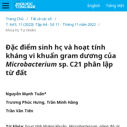
English
Tiếng Việt
Trang Chủ
/
Tất cả các số
/
T. 64 S. 11 (2022): Tập 64 - Số 11 - Tháng 11 năm 2022
/
Khoa học Tự nhiên
Đặc điểm sinh học và hoạt tính
kháng vi khuẩn gram dương của
Microbacterium
sp. C21 phân lập
từ đất
Nguyễn Mạnh Tuấn*
Trương Phúc Hưng, Trần Minh Hằng
Trần Văn Tiến
Từ khóa:
hoạt tính kháng khuẩn,
Microbacterium
, nồng độ ức