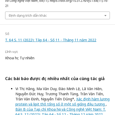
Và Công nghệ Việt Nam
,
64
(11). https://doi.org/10.31276/VJST.64(11).16-
21
Định dạng trích dẫn khác
Số
T. 64 S. 11 (2022): Tập 64 - Số 11 - Tháng 11 năm 2022
Lĩnh vực
Khoa học Tự nhiên
Các bài báo được đọc nhiều nhất của cùng tác giả
Vi Thị Hằng, Ma Văn Duy, Đào Minh Lệ, Lã Văn Hiền,
Nguyễn Đức Huy, Trương Thanh Tùng, Trần Văn Tiến,
Trần Văn Định, Nguyễn Tiến Dũng*,
Xác định hàm lượng
protein và lipit thô tổng số ở một số giống đậu tương
,
Bản B của Tạp chí Khoa học và Công nghệ Việt Nam: T.
64 S. 12 (2022): Tập 64 - Số 12 - Tháng 12 năm 2022