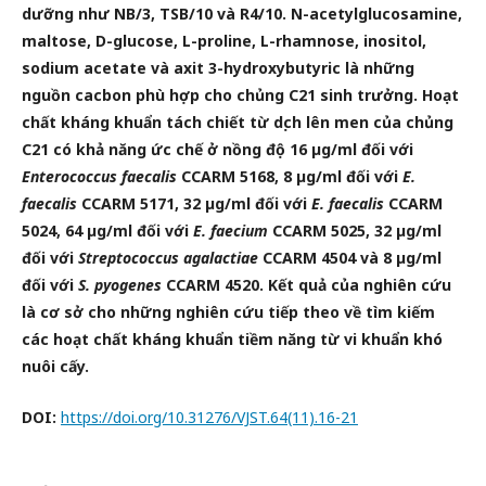
dưỡng như NB/3, TSB/10 và R4/10. N-acetylglucosamine,
maltose,
D-glucose, L-proline, L-rhamnose, inositol,
sodium acetate và axit 3-hydroxybutyric là những
nguồn cacbon phù
hợp cho chủng C21 sinh trưởng. Hoạt
chất kháng khuẩn tách chiết từ dịch lên men của chủng
C21 có khả năng ức
chế ở nồng độ 16 µg/ml đối với
Enterococcus faecalis
CCARM 5168, 8 µg/ml đối với
E.
faecalis
CCARM 5171, 32
µg/ml đối với
E. faecalis
CCARM
5024, 64 µg/ml đối với
E. faecium
CCARM 5025, 32 µg/ml
đối với
Streptococcus
agalactiae
CCARM 4504 và 8 µg/ml
đối với
S. pyogenes
CCARM 4520. Kết quả của nghiên cứu
là cơ sở cho những
nghiên cứu tiếp theo về tìm kiếm
các hoạt chất kháng khuẩn tiềm năng từ vi khuẩn khó
nuôi cấy.
DOI:
https://doi.org/10.31276/VJST.64(11).16-21