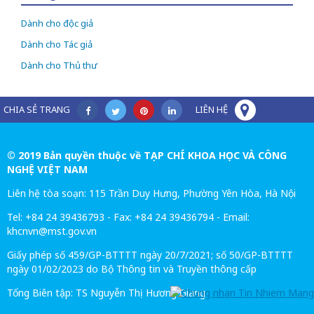
Dành cho độc giả
Dành cho Tác giả
Dành cho Thủ thư
CHIA SẺ TRANG
LIÊN HỆ
© 2019 Bản quyền thuộc về TẠP CHÍ KHOA HỌC VÀ CÔNG
NGHỆ VIỆT NAM
Liên hệ tòa soạn: 115 Trần Duy Hưng, Phường Yên Hòa, Hà Nội
Tel: +84 24 39436793 - Fax: +84 24 39436794 - Email:
khcnvn@mst.gov.vn
Giấy phép số 459/GP-BTTTT ngày 20/7/2021; số 50/GP-BTTTT
ngày 01/02/2023 do Bộ Thông tin và Truyền thông cấp
Tổng Biên tập: TS Nguyễn Thị Hương Giang