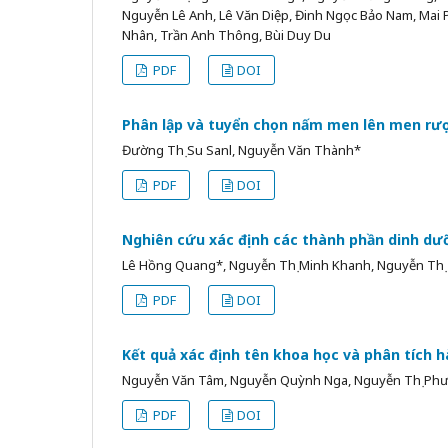
Nguyễn Lê Anh, Lê Văn Diệp, Đinh Ngọc Bảo Nam, Ma
Nhân, Trần Anh Thông, Bùi Duy Du
PDF
DOI
Phân lập và tuyển chọn nấm men lên men rư
Đường Thị Su Sanl, Nguyễn Văn Thành*
PDF
DOI
Nghiên cứu xác định các thành phần dinh dưỡ
Lê Hồng Quang*, Nguyễn Thị Minh Khanh, Nguyễn Thị T
PDF
DOI
Kết quả xác định tên khoa học và phân tích 
Nguyễn Văn Tâm, Nguyễn Quỳnh Nga, Nguyễn Thị Phươ
PDF
DOI