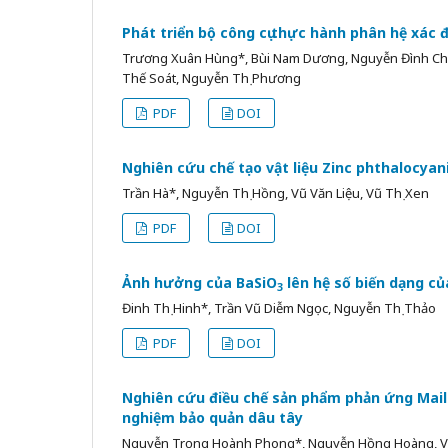
Phát triển bộ công cụ thực hành phân hệ xác đị
Trương Xuân Hùng*, Bùi Nam Dương, Nguyễn Đình Châ
Thế Soát, Nguyễn Thị Phương
PDF
DOI
Nghiên cứu chế tạo vật liệu Zinc phthalocyan
Trần Hà*, Nguyễn Thị Hồng, Vũ Văn Liệu, Vũ Thị Xen
PDF
DOI
Ảnh hưởng của BaSiO
lên hệ số biến dạng củ
3
Đinh Thị Hinh*, Trần Vũ Diễm Ngọc, Nguyễn Thị Thảo
PDF
DOI
Nghiên cứu điều chế sản phẩm phản ứng Maill
nghiệm bảo quản dâu tây
Nguyễn Trọng Hoành Phong*, Nguyễn Hồng Hoàng, Võ