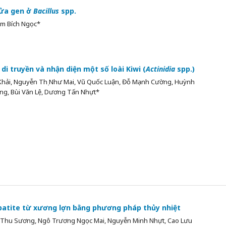
sửa gen ở
Bacillus
spp.
ạm Bích Ngọc*
i truyền và nhận diện một số loài Kiwi (
Actinidia
spp.)
hải, Nguyễn Thị Như Mai, Vũ Quốc Luận, Đỗ Mạnh Cường, Huỳnh
g, Bùi Văn Lệ, Dương Tấn Nhựt*
apatite từ xương lợn bằng phương pháp thủy nhiệt
 Thu Sương, Ngô Trương Ngọc Mai, Nguyễn Minh Nhựt, Cao Lưu