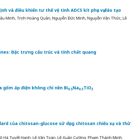
nh và điều khiển tư thế vệ tinh ADCS kít phục vụ đào tạo
u Minh, Trịnh Hoàng Quân, Nguyễn Đức Minh, Nguyễn Văn Thức, Lê
ines: Đặc trưng cấu trúc và tính chất quang
a gốm áp điện không chì nền Bi
Na
TiO
0.5
0.5
3
ard của chitosan-glucose sử dụng chitosan chiếu xạ và thử
 Hà Tuyết Hạnh, Lê Văn Toàn, Lê Xuân Cường, Phạm Thành Minh,