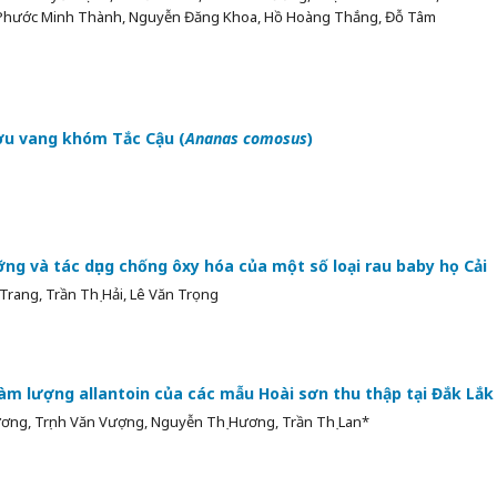
i Phước Minh Thành, Nguyễn Đăng Khoa, Hồ Hoàng Thắng, Đỗ Tâm
ợu vang khóm Tắc Cậu (
Ananas comosus
)
ng và tác dụng chống ôxy hóa của một số loại rau baby họ Cải
rang, Trần Thị Hải, Lê Văn Trọng
hàm lượng allantoin của các mẫu Hoài sơn thu thập tại Đắk Lắk
ng, Trịnh Văn Vượng, Nguyễn Thị Hương, Trần Thị Lan*