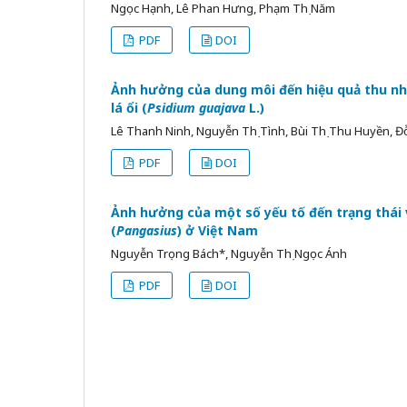
Ngọc Hạnh, Lê Phan Hưng, Phạm Thị Năm
PDF
DOI
Ảnh hưởng của dung môi đến hiệu quả thu nhậ
lá ổi (
Psidium guajava
L.)
Lê Thanh Ninh, Nguyễn Thị Tình, Bùi Thị Thu Huyền, 
PDF
DOI
Ảnh hưởng của một số yếu tố đến trạng thái v
(
Pangasius
) ở Việt Nam
Nguyễn Trọng Bách*, Nguyễn Thị Ngọc Ánh
PDF
DOI