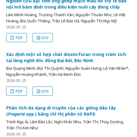
Nghiên cứu đặc tính ống ghép mạch máu hỗ trợ tế bào
nội mô bám dính trong điều kiện nuôi cấy dòng chảy
Lâm Minh Hoàng, Trương Thanh Vân, Nguyễn Thuần Nho, Lê Việt
Hoàng, Bùi Quốc Thắng, Trần Lê Bảo Hà, Nguyễn Thị Ngọc Mỹ
2026-05-25
PDF
DOI
Xác định một số hợp chất dioxin/furan trong trầm tích
tại làng nghề đúc đồng Đại Bái, Bắc Ninh
Bùi Quang Minh, Bùi Thị Quỳnh, Nguyễn Xuân Hưng, Lê Văn Nhân*,
Nguyễn Hoàng Khánh, Trần Hà Minh Đức
2026-05-25
PDF
DOI
Phân tích đa dạng di truyền của các giống dâu tây
(
Fragaria
spp.) bằng chỉ thị phân tử RAPD
Trịnh Ngọc Ái, Lâm Bảo Lộc, Nghị Khắc Nhu, Trần Thị Thùy Dương,
Trần Thị Kim Như
2026-05-25