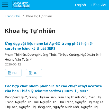
English
Tiếng Việt
Trang Chủ
/
Khoa học Tự nhiên
Khoa học Tự nhiên
Ứng dụng vật liệu nano lai Ag-GO trong phát hiện β-
carotene bằng kỹ thuật SERS
Phạm Thị Hiền, Dương Hoàng Thúc, Tô Đạo Cường, Ngô Xuân Đinh,
Hoàng Văn Tuấn *
2026-06-12
PDF
DOI
Các hợp chất nhóm phenolic từ cao chiết ethyl acetate
của hoa Thiên lý
Telosma cordata
(Burm. f.) Merr.
Đặng Viết Hậu*, Giang Thị Kim Liên, Trần Thị Thanh Vân, Phan Thị
Trang, Nguyễn Thị Huệ, Nguyễn Thị Thu Trang, Nguyễn Thị May, Lê
Thị Loan, Nguyễn Thị Hồng Anh, Nguyễn Minh Khởi, Nguyễn Thị