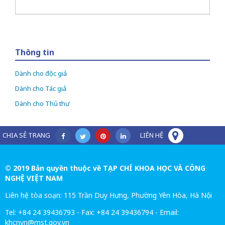
Thông tin
Dành cho độc giả
Dành cho Tác giả
Dành cho Thủ thư
CHIA SẺ TRANG
LIÊN HỆ
© 2019 Bản quyền thuộc về TẠP CHÍ KHOA HỌC VÀ CÔNG
NGHỆ VIỆT NAM
Liên hệ tòa soạn: 115 Trần Duy Hưng, Phường Yên Hòa, Hà Nội
Tel: +84 24 39436793 - Fax: +84 24 39436794 - Email:
khcnvn@mst.gov.vn