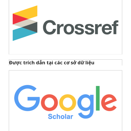
Được trích dẫn tại các cơ sở dữ liệu