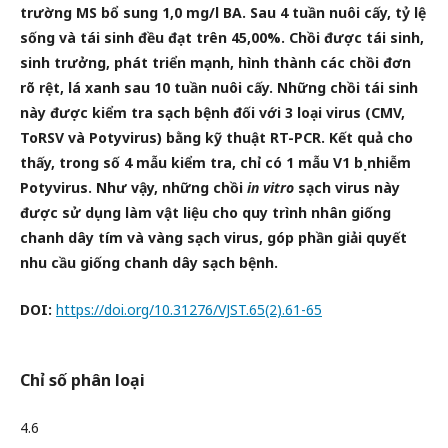
trường MS bổ sung 1,0 mg/l BA. Sau 4 tuần nuôi cấy, tỷ lệ
sống và tái sinh đều đạt trên 45,00%. Chồi được tái sinh,
sinh trưởng, phát triển mạnh, hình thành các chồi đơn
rõ rệt, lá xanh sau 10 tuần nuôi cấy. Những chồi tái sinh
này được kiểm tra sạch bệnh đối với 3 loại virus (CMV,
ToRSV và Potyvirus) bằng kỹ thuật RT-PCR. Kết quả cho
thấy, trong số 4 mẫu kiểm tra, chỉ có 1 mẫu V1 bị nhiễm
Potyvirus. Như vậy, những chồi
in vitro
sạch virus này
được sử dụng làm vật liệu cho quy trình nhân giống
chanh dây tím và vàng sạch virus, góp phần giải quyết
nhu cầu giống chanh dây sạch bệnh.
DOI:
https://doi.org/10.31276/VJST.65(2).61-65
Chỉ số phân loại
4.6