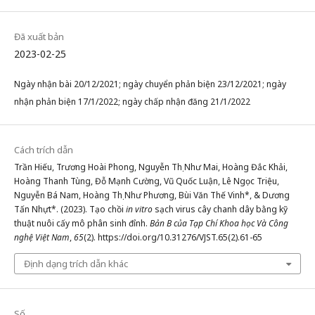
Đã xuất bản
2023-02-25
Ngày nhận bài 20/12/2021; ngày chuyển phản biện 23/12/2021; ngày
nhận phản biện 17/1/2022; ngày chấp nhận đăng 21/1/2022
Cách trích dẫn
Trần Hiếu, Trương Hoài Phong, Nguyễn Thị Như Mai, Hoàng Đắc Khải,
Hoàng Thanh Tùng, Đỗ Mạnh Cường, Vũ Quốc Luận, Lê Ngọc Triệu,
Nguyễn Bá Nam, Hoàng Thị Như Phương, Bùi Văn Thế Vinh*, & Dương
Tấn Nhựt*. (2023). Tạo chồi
in vitro
sạch virus cây chanh dây bằng kỹ
thuật nuôi cấy mô phân sinh đỉnh.
Bản B của Tạp Chí Khoa học Và Công
nghệ Việt Nam
,
65
(2). https://doi.org/10.31276/VJST.65(2).61-65
Định dạng trích dẫn khác
Số