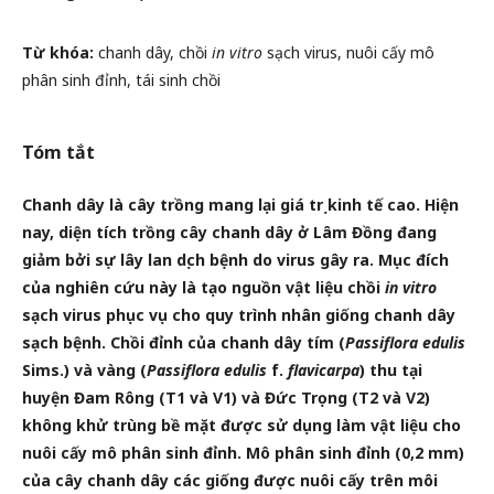
Từ khóa:
chanh dây, chồi
in vitro
sạch virus, nuôi cấy mô
phân sinh đỉnh, tái sinh chồi
Tóm tắt
Chanh dây là cây trồng mang lại giá trị kinh tế cao. Hiện
nay, diện tích trồng cây chanh dây ở Lâm Đồng đang
giảm bởi sự lây lan dịch bệnh do virus gây ra. Mục đích
của nghiên cứu này là tạo nguồn vật liệu chồi
in vitro
sạch virus phục vụ cho quy trình nhân giống chanh dây
sạch bệnh. Chồi đỉnh của chanh dây tím (
Passiflora edulis
Sims.)
và vàng (
Passiflora edulis
f.
flavicarpa
)
thu tại
huyện Đam Rông (T1 và V1) và Đức Trọng (T2 và V2)
không khử trùng bề mặt được sử dụng làm vật liệu cho
nuôi cấy mô phân sinh đỉnh. Mô phân sinh đỉnh (0,2 mm)
của cây chanh dây các giống được nuôi cấy trên môi