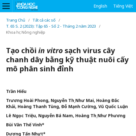
English
Tiếng Việt
Trang Chủ
/
Tất cả các số
/
T. 65 S. 2 (2023): Tập 65 - Số 2 - Tháng 2 năm 2023
/
Khoa học Nông nghiệp
Tạo chồi
in vitro
sạch virus cây
chanh dây bằng kỹ thuật nuôi cấy
mô phân sinh đỉnh
Trần Hiếu
Trương Hoài Phong, Nguyễn Thị Như Mai, Hoàng Đắc
Khải, Hoàng Thanh Tùng, Đỗ Mạnh Cường, Vũ Quốc Luận
Lê Ngọc Triệu, Nguyễn Bá Nam, Hoàng Thị Như Phương
Bùi Văn Thế Vinh*
Dương Tấn Nhựt*