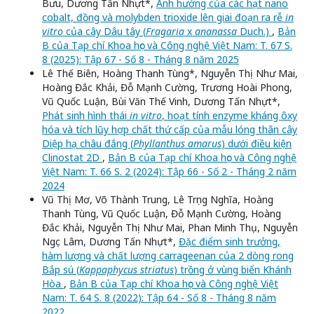
Bưu, Dương Tấn Nhựt*,
Ảnh hưởng của các hạt nano
cobalt, đồng và molybden trioxide lên giai đoạn ra rễ
in
vitro
của cây Dâu tây (
Fragaria
x
ananassa
Duch.)
,
Bản
B của Tạp chí Khoa học và Công nghệ Việt Nam: T. 67 S.
8 (2025): Tập 67 - Số 8 - Tháng 8 năm 2025
Lê Thế Biên, Hoàng Thanh Tùng*, Nguyễn Thị Như Mai,
Hoàng Đắc Khải, Đỗ Mạnh Cường, Trương Hoài Phong,
Vũ Quốc Luận, Bùi Văn Thế Vinh, Dương Tấn Nhựt*,
Phát sinh hình thái
in vitro
, hoạt tính enzyme kháng ôxy
hóa và tích lũy hợp chất thứ cấp của mẫu lóng thân cây
Diệp hạ châu đắng (
Phyllanthus amarus
) dưới điều kiện
Clinostat 2D
,
Bản B của Tạp chí Khoa học và Công nghệ
Việt Nam: T. 66 S. 2 (2024): Tập 66 - Số 2 - Tháng 2 năm
2024
Vũ Thị Mơ, Võ Thành Trung, Lê Trọng Nghĩa, Hoàng
Thanh Tùng, Vũ Quốc Luận, Đỗ Mạnh Cường, Hoàng
Đắc Khải, Nguyễn Thị Như Mai, Phan Minh Thụ, Nguyễn
Ngọc Lâm, Dương Tấn Nhựt*,
Đặc điểm sinh trưởng,
hàm lượng và chất lượng carrageenan của 2 dòng rong
Bắp sú (
Kappaphycus striatus
) trồng ở vùng biển Khánh
Hòa
,
Bản B của Tạp chí Khoa học và Công nghệ Việt
Nam: T. 64 S. 8 (2022): Tập 64 - Số 8 - Tháng 8 năm
2022