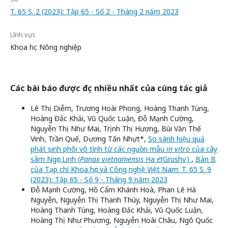
T. 65 S. 2 (2023): Tập 65 - Số 2 - Tháng 2 năm 2023
Lĩnh vực
Khoa học Nông nghiệp
Các bài báo được đọc nhiều nhất của cùng tác giả
Lê Thị Diễm, Trương Hoài Phong, Hoàng Thanh Tùng,
Hoàng Đắc Khải, Vũ Quốc Luận, Đỗ Mạnh Cường,
Nguyễn Thị Như Mai, Trịnh Thị Hương, Bùi Văn Thế
Vinh, Trần Quế, Dương Tấn Nhựt*,
So sánh hiệu quả
phát sinh phôi vô tính từ các nguồn mẫu
in vitro
của cây
sâm Ngọc Linh (
Panax vietnamensis
Ha
et
Grushv.)
,
Bản B
của Tạp chí Khoa học và Công nghệ Việt Nam: T. 65 S. 9
(2023): Tập 65 - Số 9 - Tháng 9 năm 2023
Đỗ Mạnh Cường, Hồ Cẩm Khánh Hoà, Phan Lê Hà
Nguyễn, Nguyễn Thị Thanh Thúy, Nguyễn Thị Như Mai,
Hoàng Thanh Tùng, Hoàng Đắc Khải, Vũ Quốc Luận,
Hoàng Thị Như Phương, Nguyễn Hoài Châu, Ngô Quốc