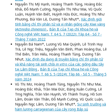
Nguyễn Thị Mỹ Hạnh, Hoàng Thanh Tùng, Hoàng Đắc
Khải, Đỗ Mạnh Cường, Nguyễn Thị Như Mai, Vũ Quốc
Luận, Huỳnh Văn Biết, Huỳnh Hữu Đức, Hoàng Thị Như
Phương, Bùi Văn Lệ, Dương Tấn Nhựt*,
Xác định giới
tính bằng chỉ thị phân tử và vi nhân giống cây Kiwi vàng
(
Actinidia chinensis
)
,
Bản B của Tạp chí Khoa học và
Công nghệ Việt Nam: T. 64 S. 7 (2022): Tập 64 - Số 7 -
Tháng 7 năm 2022
Nguyễn Bá Nam*, Lương Vũ Mai Quỳnh, Lê Trịnh Huy
Trà, Lê Ngọc Triệu, Nguyễn Văn Bình, Phan Hoàng Đại, Lê
Thế Biên, Trần Hiếu, Hoàng Thanh Tùng, Dương Tấn
Nhựt,
Xác định đa dạng di truyền bằng chỉ thị phân tử
và khả năng tái sinh chồi
in vitro
của các giống dâu tây
tại Lâm Đồng
,
Bản B của Tạp chí Khoa học và Công
nghệ Việt Nam: T. 66 S. 5 (2024): Tập 66 - Số 5 - Tháng 5
năm 2024
Vũ Thị Mơ, Hoàng Thanh Tùng, Nguyễn Thị Như Mai,
Hoàng Đắc Khải, Trần Mai Đức, Đặng Xuân Cường, Lê
Trọng Nghĩa, Trần Văn Huynh, Võ Thành Trung, Hồ Sơn
Lâm, Đoàn Văn Thân, Đỗ Mạnh Cường, Vũ Quốc Luận,
Nguyễn Ngọc Lâm, Dương Tấn Nhựt*,
Sự sinh trưởng và
hàm lượng carrageenan của cây rong Bắp sú