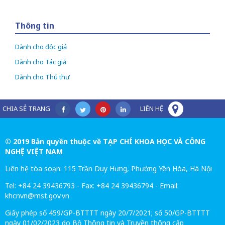
Thông tin
Dành cho độc giả
Dành cho Tác giả
Dành cho Thủ thư
CHIA SẺ TRANG
LIÊN HỆ
© 2019 Bản quyền thuộc về TẠP CHÍ KHOA HỌC VÀ CÔNG
NGHỆ VIỆT NAM
Liên hệ tòa soạn: 115 Trần Duy Hưng, Phường Yên Hòa, Hà Nội
Tel: +84 24 39436793 - Fax: +84 24 39436794 - Email:
khcnvn@mst.gov.vn
Giấy phép số 459/GP-BTTTT ngày 20/7/2021; số 50/GP-BTTTT
ngày 01/02/2023 do Bộ Thông tin và Truyền thông cấp