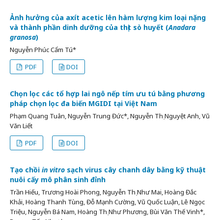
Ảnh hưởng của axít acetic lên hàm lượng kim loại nặng
và thành phần dinh dưỡng của thịt sò huyết (
Anadara
granosa
)
Nguyễn Phúc Cẩm Tú*
PDF
DOI
Chọn lọc các tổ hợp lai ngô nếp tím ưu tú bằng phương
pháp chọn lọc đa biến MGIDI tại Việt Nam
Phạm Quang Tuân, Nguyễn Trung Đức*, Nguyễn Thị Nguyệt Anh, Vũ
Văn Liết
PDF
DOI
Tạo chồi
in vitro
sạch virus cây chanh dây bằng kỹ thuật
nuôi cấy mô phân sinh đỉnh
Trần Hiếu, Trương Hoài Phong, Nguyễn Thị Như Mai, Hoàng Đắc
Khải, Hoàng Thanh Tùng, Đỗ Mạnh Cường, Vũ Quốc Luận, Lê Ngọc
Triệu, Nguyễn Bá Nam, Hoàng Thị Như Phương, Bùi Văn Thế Vinh*,