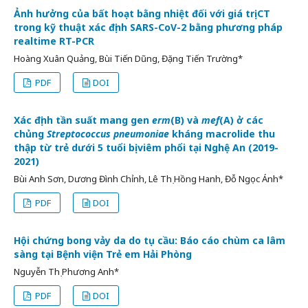
Ảnh hưởng của bất hoạt bằng nhiệt đối với giá trị CT
trong kỹ thuật xác định SARS-CoV-2 bằng phương pháp
realtime RT-PCR
Hoàng Xuân Quảng, Bùi Tiến Dũng, Đặng Tiến Trường*
PDF
DOI
Xác định tần suất mang gen
erm
(B) và
mef
(A) ở các
chủng
Streptococcus pneumoniae
kháng macrolide thu
thập từ trẻ dưới 5 tuổi bị viêm phổi tại Nghệ An (2019-
2021)
Bùi Anh Sơn, Dương Đình Chỉnh, Lê Thị Hồng Hanh, Đỗ Ngọc Ánh*
PDF
DOI
Hội chứng bong vảy da do tụ cầu: Báo cáo chùm ca lâm
sàng tại Bệnh viện Trẻ em Hải Phòng
Nguyễn Thị Phương Anh*
PDF
DOI