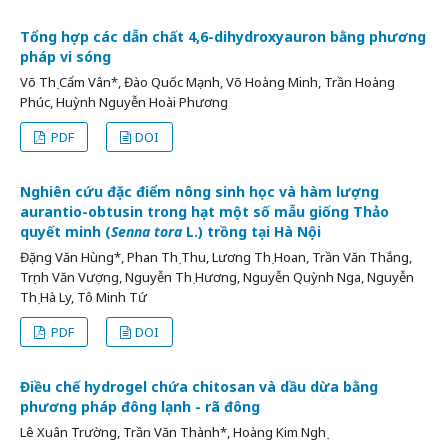
Tổng hợp các dẫn chất 4,6-dihydroxyauron bằng phương
pháp vi sóng
Võ Thị Cẩm Vân*, Đào Quốc Mạnh, Võ Hoàng Minh, Trần Hoàng
Phúc, Huỳnh Nguyễn Hoài Phương
PDF
DOI
Nghiên cứu đặc điểm nông sinh học và hàm lượng
aurantio-obtusin trong hạt một số mẫu giống Thảo
quyết minh (
Senna tora
L.) trồng tại Hà Nội
Đặng Văn Hùng*, Phan Thị Thu, Lương Thị Hoan, Trần Văn Thắng,
Trịnh Văn Vượng, Nguyễn Thị Hương, Nguyễn Quỳnh Nga, Nguyễn
Thị Hà Ly, Tô Minh Tứ
PDF
DOI
Điều chế hydrogel chứa chitosan và dầu dừa bằng
phương pháp đông lạnh - rã đông
Lê Xuân Trường, Trần Văn Thành*, Hoàng Kim Nghị